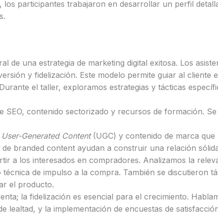
los participantes trabajaron en desarrollar un perfil detall
s.
s
al de una estrategia de marketing digital exitosa. Los asi
versión y fidelización. Este modelo permite guiar al cliente
Durante el taller, exploramos estrategias y tácticas específ
nte SEO, contenido sectorizado y recursos de formación. Se
e
User-Generated Content
(UGC) y contenido de marca que re
e branded content ayudan a construir una relación sólida
ertir a los interesados en compradores. Analizamos la relev
mo técnica de impulso a la compra. También se discutieron
ar el producto.
venta; la fidelización es esencial para el crecimiento. Hab
de lealtad, y la implementación de encuestas de satisfacci