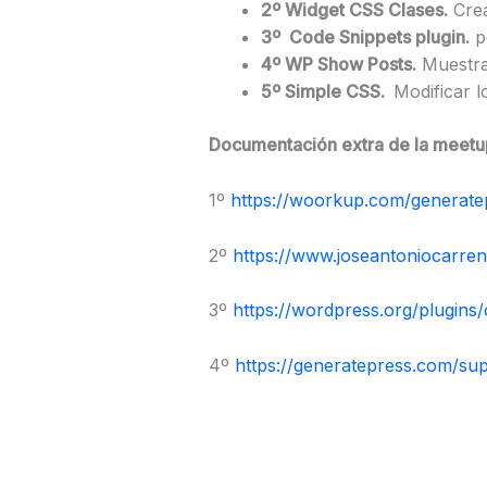
2º Widget CSS Clases.
Crea
3º Code Snippets plugin.
p
4º WP Show Posts.
Muestra 
5º Simple CSS.
Modificar l
Documentación extra de la meetu
1º
https://woorkup.com/generate
2º
https://www.joseantoniocarre
3º
https://wordpress.org/plugins
4º
https://generatepress.com/sup