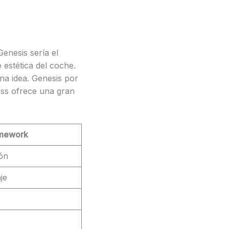
enesis sería el
 estética del coche.
na idea. Genesis por
ess ofrece una gran
amework
ón
je