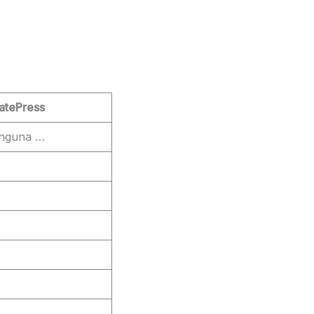
atePress
inguna …