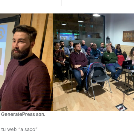
a GeneratePress son.
a tu web “a saco”