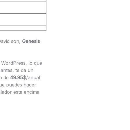
David son,
Genesis
e WordPress, lo que
antes, te da un
io de
49.95
$/anual
que puedes hacer
llador esta encima